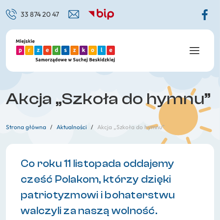
33 874 20 47
Organizacja i rozkład dnia
Grupa Krasnale
Standardy ochrony małoletnich
Grupa Motylki
Grupy
Grupa Misie
Kadra
Grupa Żabki
Akcja „Szkoła do hymnu”
Rada rodziców
Grupa Biedronki
Innowacje/Projekty
Grupa Zajączki
Strona główna
/
Aktualności
/
Akcja „Szkoła do hymnu”
Zajęcia dodatkowe
Grupa Pszczółki
Co roku 11 listopada oddajemy
Materiały dydaktyczne
cześć Polakom, którzy dzięki
Przetargi
patriotyzmowi i bohaterstwu
Organ prowadzący
walczyli za naszą wolność.