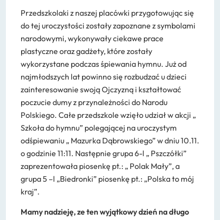
RODO / ODO
Przedszkolaki z naszej placówki przygotowując się
Deklaracja dostępności
do tej uroczystości zostały zapoznane z symbolami
narodowymi, wykonywały ciekawe prace
plastyczne oraz gadżety, które zostały
wykorzystane podczas śpiewania hymnu. Już od
najmłodszych lat powinno się rozbudzać u dzieci
zainteresowanie swoją Ojczyzną i kształtować
poczucie dumy z przynależności do Narodu
Polskiego. Całe przedszkole wzięło udział w akcji „
Szkoła do hymnu” polegającej na uroczystym
odśpiewaniu „ Mazurka Dąbrowskiego” w dniu 10.11.
o godzinie 11:11. Następnie grupa 6-l „ Pszczółki”
zaprezentowała piosenkę pt.: „ Polak Mały”, a
grupa 5 –l „Biedronki” piosenkę pt.: „Polska to mój
kraj”.
Mamy nadzieję, ze ten wyjątkowy dzień na długo