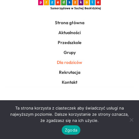
Strona główna
Aktualności
Przedszkole
Grupy
Dla rodziców
Rekrutacja
Kontakt
Ta strona korzysta z ciasteczek aby świadczyć usługi na
Copyright 2026 Miejskie Przedszkole Samorządowe w Suchej Beskidzkiej.
najwyższym poziomie. Dalsze korzystanie ze strony oznacza,
Wszystkie prawa zastrzeżone
/
Polityka prywatności
/
że zgadzasz się na ich użycie.
Realizacja: Tata Mateuszka i Filipka
Zgoda