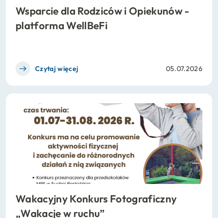
RODO / ODO
Wsparcie dla Rodziców i Opiekunów -
Deklaracja dostępności
platforma WellBeFi
Czytaj więcej
05.07.2026
Wakacyjny Konkurs Fotograficzny
„Wakacje w ruchu”