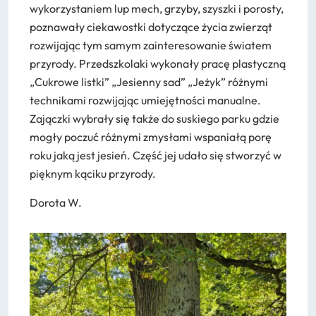
RODO / ODO
wykorzystaniem lup mech, grzyby, szyszki i porosty,
poznawały ciekawostki dotyczące życia zwierząt
Deklaracja dostępności
rozwijając tym samym zainteresowanie światem
przyrody. Przedszkolaki wykonały pracę plastyczną
„Cukrowe listki” „Jesienny sad” „Jeżyk” różnymi
technikami rozwijając umiejętności manualne.
Zajączki wybrały się także do suskiego parku gdzie
mogły poczuć różnymi zmysłami wspaniałą porę
roku jaką jest jesień. Część jej udało się stworzyć w
pięknym kąciku przyrody.
Dorota W.