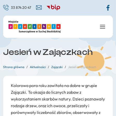
33 874 20 47
Organizacja i rozkład dnia
Grupa Krasnale
Standardy ochrony małoletnich
Grupa Motylki
Grupy
Grupa Misie
Kadra
Grupa Żabki
Jesień w Zajączkach
Rada rodziców
Grupa Biedronki
Innowacje/Projekty
Grupa Zajączki
Strona główna
/
Aktualności
/
Zajączki
/
Jesień w Zajączkach
Zajęcia dodatkowe
Grupa Pszczółki
Kolorowa pora roku zawitała na dobre w grupie
Materiały dydaktyczne
Zajączki. To okazja do licznych zabaw z
Przetargi
wykorzystaniem skarbów natury. Dzieci poznawały
rodzaje drzew, oraz ich owoce, przeliczały i
Organ prowadzący
porównywały liczebność zbiorów, obserwowały z